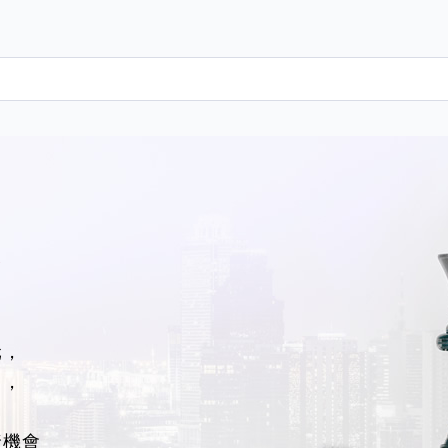
R
元，
司，
資機會